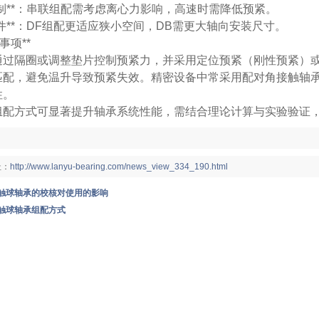
速限制**：串联组配需考虑离心力影响，高速时需降低预紧。
装条件**：DF组配更适应狭小空间，DB需更大轴向安装尺寸。
意事项**
通过隔圈或调整垫片控制预紧力，并采用定位预紧（刚性预紧）
配，避免温升导致预紧失效。精密设备中常采用配对角接触轴承（Uni
性。
组配方式可显著提升轴承系统性能，需结合理论计算与实验验证
：
址：
http://www.lanyu-bearing.com/news_view_334_190.html
触球轴承的校核对使用的影响
触球轴承组配方式