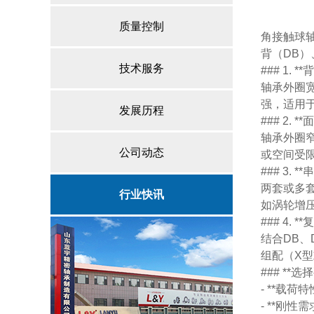
质量控制
角接触球
背（DB
技术服务
### 1. 
轴承外圈
强，适用
发展历程
### 2. 
轴承外圈
公司动态
或空间受
### 3. 
两套或多
行业快讯
如涡轮增
### 4. *
结合DB、
组配（X
### **选
- **载
- **刚