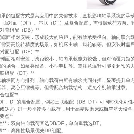
轴承的组配方式是其应用中的关键技术，直接影响轴承系统的承
）、面对面（DF）、串联（DT）及复合配置，需根据载荷方向、
**背对背组配（DB）**
宽端面相对安装，形成较大的跨距，能有效承受径向、轴向联合
于需要高旋转精度的场景，如机床主轴、齿轮箱等。但安装时需
**面对面组配（DF）**
窄端面相对安装，跨距较小，轴向承载能力较强，但对倾覆力矩
限的场合，如泵类设备、小型电机等。需注意温升可能引起预紧
**串联组配（DT）**
套轴承同方向排列，轴向载荷由所有轴承共同分担，显著提升单
压器、离心压缩机等。但需配合均载结构，避免个别轴承过载。
*复合组配**
DF、DT的混合配置，例如三联组配（DB+DT）可同时优化
型或O型）进一步平衡多向载荷，用于高精度磨床或航空航天设备
择要点**
荷特性**：双向轴向载荷宜选DB/DF，单向重载选DT。
性需求**：高刚性场景优先DB组配。