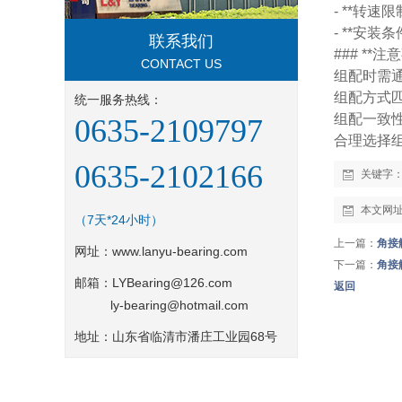
- **转
- **安
联系我们
### **注
CONTACT US
组配时需
组配方式匹
统一服务热线：
组配一致
0635-2109797
合理选择
0635-2102166
关键字
本文网
（7天*24小时）
上一篇：
角接
网址：
www.lanyu-bearing.com
下一篇：
角接
邮箱：LYBearing@126.com
返回
ly-bearing@hotmail.com
地址：山东省临清市潘庄工业园68号