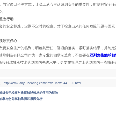
与宣传口号等方式，让员工从心里认识到安全的重要性，时刻把安全谨
位。
整改行动
的安全标准，定期不定时的检查。对于检查出来的任何危险问题与因素
领导责任心
责安全生产的临到，明确其责任，逐项的落实，紧盯落实结果，并制定
承制造有限公司作为一家专业的轴承制造商，不仅要在
双列角接触球轴
角接触球轴承技术达到国内先进水平，更要在管理层上达到国内一流轴承
：
址：
http://www.lanyu-bearing.com/news_view_44_190.html
浅析关于校核对角接触球轴承的使用的影响
轴承与您分享轴承损坏原因分析