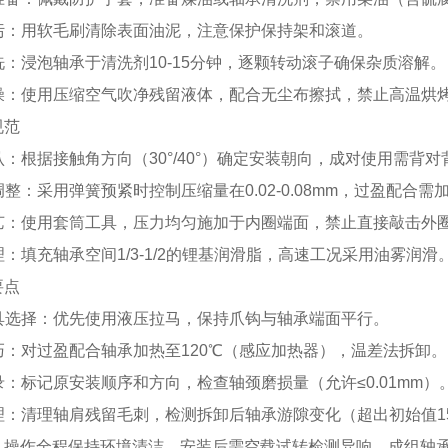
去污：用软毛刷清除表面油泥，注意保护保持架和滚道。
清洗：浸泡轴承于清洗剂10-15分钟，逐颗转动滚子确保杂质溶解。
干燥：使用压缩空气吹净残留液体，配合无尘布擦拭，禁止高温烘
规范
确认：根据接触角方向（30°/40°）确定安装朝向，成对使用需背
力调整：采用弹簧预紧时控制压缩量在0.02-0.08mm，过盈配合需加
工艺：使用套筒工具，压力均匀施加于内圈端面，禁止直接敲击外
处理：填充轴承空间1/3-1/2的锂基润滑脂，高速工况采用油雾润滑
要点
工具选择：优先使用液压拉马，保持爪钩与轴承端面平行。
技巧：对过盈配合轴承加热至120℃（感应加热器），温差法拆卸。
记录：标记原安装顺序和方向，检查轴颈磨损量（允许≤0.01mm）
处理：清理轴肩残留毛刺，检测拆卸后轴承游隙变化（超出初始值1
：操作全程保持环境清洁，安装后需空载试转检测异响。成组轴承