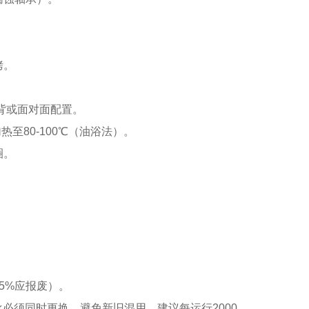
烤。
对背或面对面配置。
热至80-100℃（油浴法）。
圈。
。
。
5%应报废）。
必须同时更换，避免新旧混用。建议每运行2000