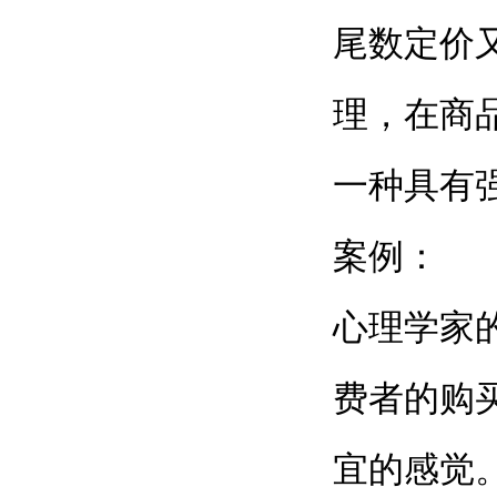
尾数定价
理，在商
一种具有
案例：
心理学家
费者的购买
宜的感觉