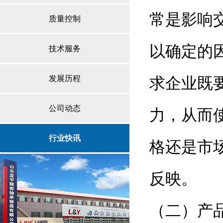
常是影响
质量控制
以确定的
技术服务
发展历程
求企业既
公司动态
力，从而
行业快讯
格还是市
反映。
（二）产