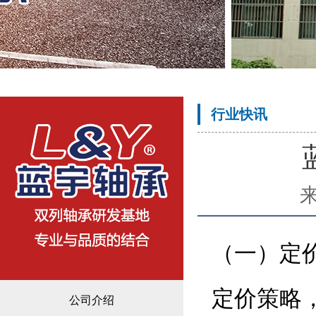
行业快讯
（一）定
定价策略
公司介绍