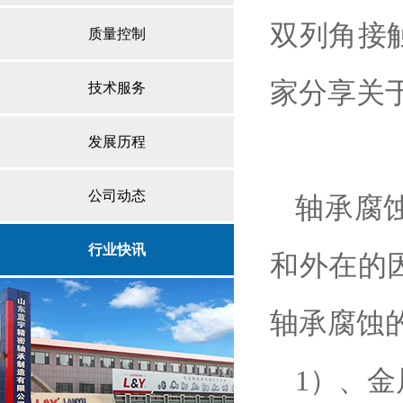
双列角接
质量控制
家分享关
技术服务
发展历程
公司动态
轴承腐
行业快讯
和外在的
轴承腐蚀
1
）、金