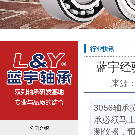
行业快讯
蓝宇经
来源
3056轴
承必须马
公司介绍
测仪器，预