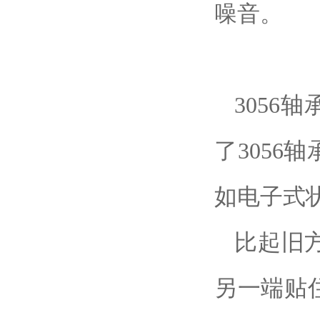
噪音。
3056
轴
了3056
轴
如电子式状
比起旧方
另一端贴