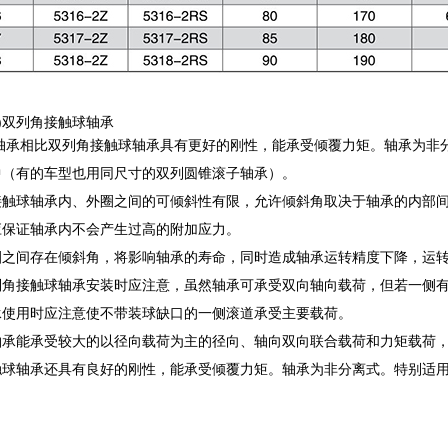
S)双列角接触球轴承
列轴承相比双列角接触球轴承具有更好的刚性，能承受倾覆力矩。轴承为非
中（有的车型也用同尺寸的双列圆锥滚子轴承）。
接触球轴承内、外圈之间的可倾斜性有限，允许倾斜角取决于轴承的内部
应保证轴承内不会产生过高的附加应力。
圈之间存在倾斜角，将影响轴承的寿命，同时造成轴承运转精度下降，运
列角接触球轴承安装时应注意，虽然轴承可承受双向轴向载荷，但若一侧
承使用时应注意使不带装球缺口的一侧滚道承受主要载荷。
承能承受较大的以径向载荷为主的径向、轴向双向联合载荷和力矩载荷，它
触球轴承还具有良好的刚性，能承受倾覆力矩。轴承为非分离式。特别适