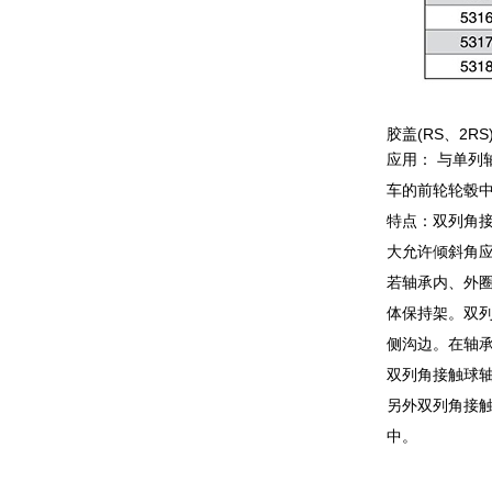
胶盖(RS、2R
应用： 与单
车的前轮轮毂
特点：双列角
大允许倾斜角
若轴承内、外
体保持架。双
侧沟边。在轴
双列角接触球轴
另外双列角接
中。