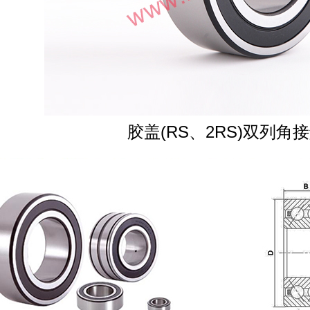
胶盖(RS、2RS)双列角