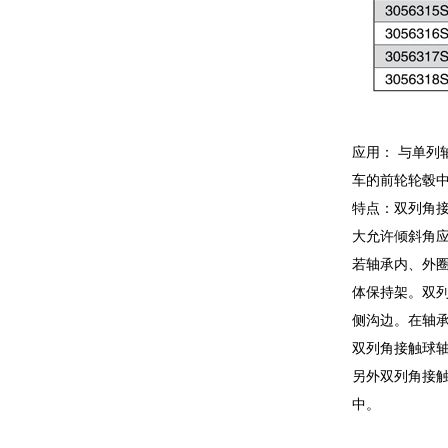
应用： 与单
车的前轮轮毂
特点：双列角
大允许倾斜角
若轴承内、外
体保持架。双
侧沟边。在轴
双列角接触球轴
另外双列角接
中。