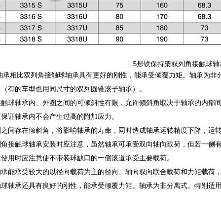
S形铁保持架双列角接触球轴
列轴承相比双列角接触球轴承具有更好的刚性，能承受倾覆力矩。轴承为非
中（有的车型也用同尺寸的双列圆锥滚子轴承）。
接触球轴承内、外圈之间的可倾斜性有限，允许倾斜角取决于轴承的内部
应保证轴承内不会产生过高的附加应力。
圈之间存在倾斜角，将影响轴承的寿命，同时造成轴承运转精度下降，运
列角接触球轴承安装时应注意，虽然轴承可承受双向轴向载荷，但若一侧
承使用时应注意使不带装球缺口的一侧滚道承受主要载荷。
承能承受较大的以径向载荷为主的径向、轴向双向联合载荷和力矩载荷，它
触球轴承还具有良好的刚性，能承受倾覆力矩。轴承为非分离式。特别适